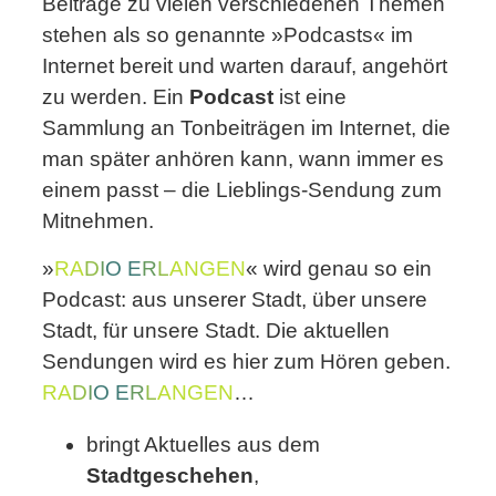
Beiträge zu vielen verschiedenen Themen
stehen als so genannte »Podcasts« im
Internet bereit und warten darauf, angehört
zu werden. Ein
Podcast
ist eine
Sammlung an Tonbeiträgen im Internet, die
man später anhören kann, wann immer es
einem passt – die Lieblings-Sendung zum
Mitnehmen.
»
RA
D
I
O
E
R
L
ANGEN
« wird genau so ein
Podcast: aus unserer Stadt, über unsere
Stadt, für unsere Stadt. Die aktuellen
Sendungen wird es hier zum Hören geben.
RA
D
I
O
E
R
L
ANGEN
…
bringt Aktuelles aus dem
Stadtgeschehen
,